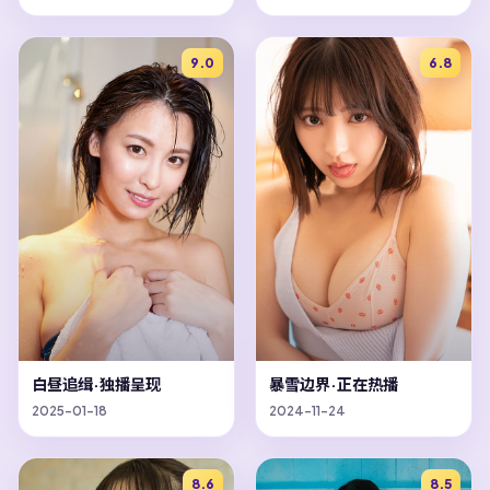
9.0
6.8
白昼追缉·独播呈现
暴雪边界·正在热播
2025-01-18
2024-11-24
8.6
8.5