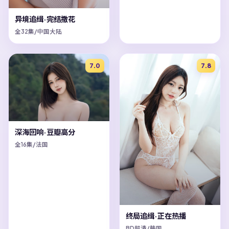
异境追缉·完结撒花
全32集/中国大陆
7.0
7.8
深海回响·豆瓣高分
全16集/法国
终局追缉·正在热播
BD超清/韩国