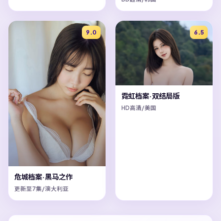
9.0
6.5
霓虹档案·双结局版
HD高清/美国
危城档案·黑马之作
更新至7集/澳大利亚