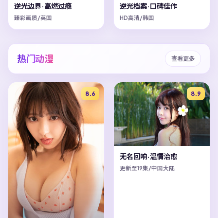
逆光边界·高燃过瘾
逆光档案·口碑佳作
臻彩画质/英国
HD高清/韩国
热门动漫
查看更多
8.6
8.9
无名回响·温情治愈
更新至19集/中国大陆