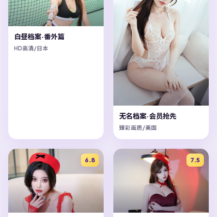
白昼档案·番外篇
HD高清/日本
无名档案·会员抢先
臻彩画质/美国
6.8
7.5