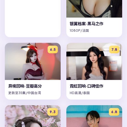
银翼档案·黑马之作
1080P/法国
6.5
7.8
异境回响·豆瓣高分
霓虹回响·口碑佳作
更新至35集/中国台湾
HD高清/泰国
9.3
6.8