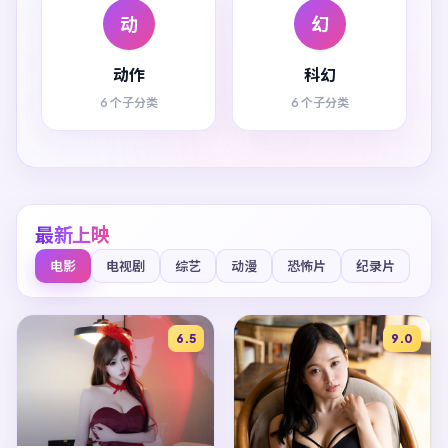
动
幻
动作
科幻
6 个子分类
6 个子分类
最新上映
电影
电视剧
综艺
动漫
恐怖片
纪录片
6.5
9.0